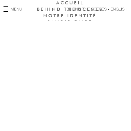
ACCUEIL
MENU
BEHIND THE SCENES
BEHIND THE SCENES
-
ENGLISH
NOTRE IDENTITÉ
SAVOIR-FAIRE
ASSOCIÉS
INTERNATIONAL
OPÉRATIONS
PRESSE
RSE & PRO BONO
REJOINDRE LL BERG
CONTACT
ENGLISH